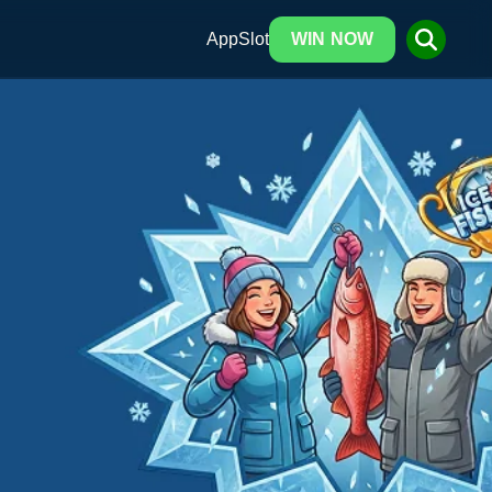
App
Slot
WIN NOW