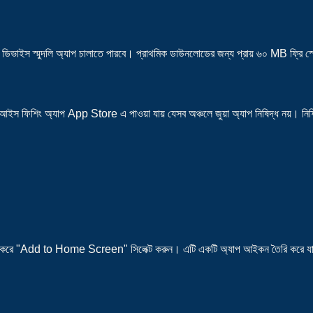
 ডিভাইস স্মুদলি অ্যাপ চালাতে পারবে। প্রাথমিক ডাউনলোডের জন্য প্রায় ৬০ MB ফ্রি স্
িশিং অ্যাপ App Store এ পাওয়া যায় যেসব অঞ্চলে জুয়া অ্যাপ নিষিদ্ধ নয়। নিষি
 "Add to Home Screen" সিলেক্ট করুন। এটি একটি অ্যাপ আইকন তৈরি করে যা পূর্ণ ম