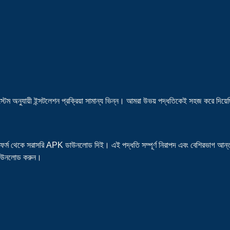
ম অনুযায়ী ইন্সটলেশন প্রক্রিয়া সামান্য ভিন্ন। আমরা উভয় পদ্ধতিকেই সহজ করে দিয়ে
যাটফর্ম থেকে সরাসরি APK ডাউনলোড দিই। এই পদ্ধতি সম্পূর্ণ নিরাপদ এবং বেশিরভাগ আ
ডাউনলোড করুন।