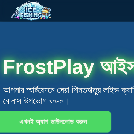
FrostPlay আইস 
আপনার স্মার্টফোনে সেরা শিনতঋতুর লাইভ ক্যা
বোনাস উপভোগ করুন।
এখনই অ্যাপ ডাউনলোড করুন