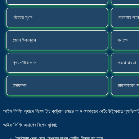
স্টোরেজ স্থান
কোনোটাই লাগে
গেমের উপলব্ধতা
সব গেম
পুশ নোটিফিকেশন
পাওয়া যায় না
ইন্সটলেশন
ডাউনলোডের দ
আইস ফিশিং অ্যাপে বিশেষ টাচ কন্ট্রোল রয়েছে যা ৭ সেকেন্ডের বেটিং উইন্ডোতে ন্যাভিগ
আইস ফিশিং অ্যাপের বিশেষ সুবিধা:
ইনস্ট্যান্ট প্লে মোড সেশনের মধ্যে লোডিং বিলম্ব দূর করে