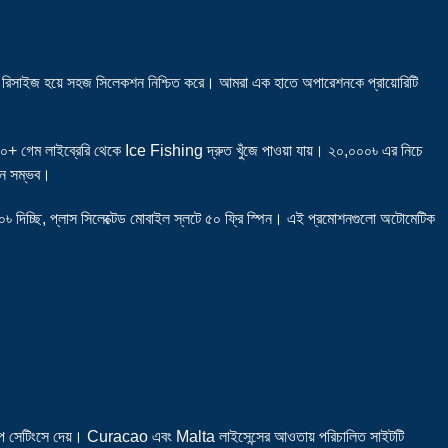
ভাবে রিসাইজ হয়ে সহজ সিলেকশন নিশ্চিত করে। আমরা এক হাতে অপারেশনকে প্রায়োরিটি
ে ৫০০+ গেম লাইব্রেরি থেকে Ice Fishing দ্রুত খুঁজে পাওয়া যায়। ২০,০০০৳ এর নিচে
েন সম্ভব।
৳ দিচ্ছি, প্লাস সিলেক্টেড মোবাইল স্লটে ৫০ ফ্রি স্পিন। এই প্রমোশনগুলো অটোমেটিক
িট অ্যাপ সেটিংসে দেয়। Curacao এবং Malta লাইসেন্সের আওতায় পরিচালিত সাইটটি