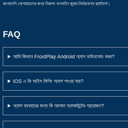
বাংলাদেশি খেলোয়াড়দের জন্য নিরাপদ অনলাইন জুয়ার নির্ভরযোগ্য প্ল্যাটফর্ম।
FAQ
আমি কিভাবে FrostPlay Android অ্যাপ ডাউনলোড করব?
iOS এ কি আইস ফিশিং অ্যাপ পাওয়া যায়?
অ্যাপ ব্যবহারের জন্য কি আলাদা অ্যাকাউন্টের প্রয়োজন?