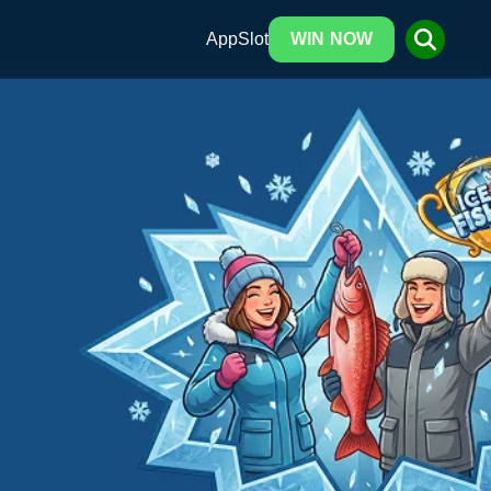
App
Slot
WIN NOW