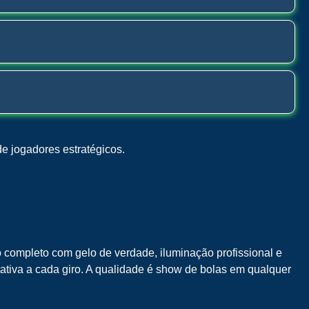
e jogadores estratégicos.
o completo com gelo de verdade, iluminação profissional e
tiva a cada giro. A qualidade é show de bolas em qualquer