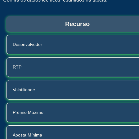
Recurso
Desenvolvedor
RTP
Volatilidade
Prêmio Máximo
Aposta Mínima