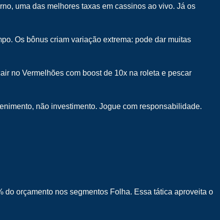
rno, uma das melhores taxas em cassinos ao vivo. Já os
empo. Os bônus criam variação extrema: pode dar muitas
cair no Vermelhões com boost de 10x na roleta e pescar
enimento, não investimento. Jogue com responsabilidade.
0% do orçamento nos segmentos Folha. Essa tática aproveita o