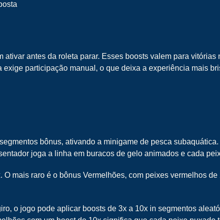
posta
m ativar antes da roleta parar. Esses boosts valem para vitória
 exige participação manual, o que deixa a experiência mais bri
ês segmentos bônus, ativando a minigame de pesca subaquática
esentador joga a linha em buracos de gelo animados e cada pe
. O mais raro é o bônus Vermelhões, com peixes vermelhos de 
giro, o jogo pode aplicar boosts de 3x a 10x in segmentos ale