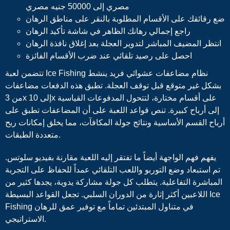
مصري إلى 50000 جنيه مصري
ضع رقائقك على الأقسام المطلوبة بالنقر على مناطق الرهان
راجع إجمالي رهانك الظاهر في شاشة تأكيد الرهان
انتظر المضيف المباشر لتدوير العجلة بعد إغلاق نافذة الرهان
احصل على رصيد تلقائي عند ضرب الأقسام الفائزة
تتضمن لعبة Ice Fishing نظام مضاعفات عشوائي فريد ينشط
بشكل غير متوقع قبل توقف العجلة. تطبق هذه الدفعات مضاعفات
من 3x إلى 10x على أقسام مختارة، لتتحول المدفوعات القياسية
إلى أرباح كبيرة. تنص قواعد اللعبة على أن المضاعفات تطبق على
أرباح القسم الأساسية ونتائج جولة المكافآت، مما يخلق إمكانات ربح
متعددة الطبقات.
يفهم فهم الواجهة أيضاً ما تفتقر إليه اللعبة مقارنة بفيديو سلوتس.
تم استبعاد وضع التوربو واللعب التلقائي عمداً للحفاظ على التجربة
المباشرة التفاعلية. يتطلب كل جولة مشاركة يدوية، يجدها كثير من
اللاعبين أكثر إثارة من الدوران السلبي. تجعل القواعد البسيطة Ice
Fishing في متناول المبتدئين تماماً مع توفير عمق للرهان
الاستراتيجي.