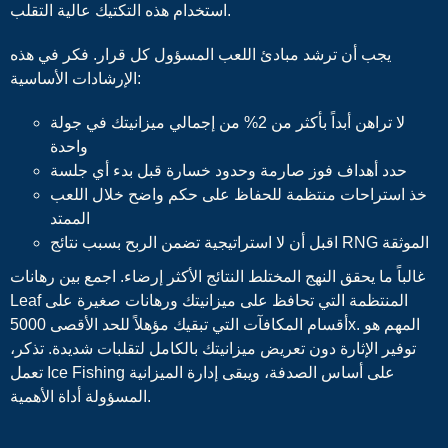
استخدام هذه التكتيك عالية التقلب.
يجب أن ترشد مبادئ اللعب المسؤول كل قرار. فكر في هذه
الإرشادات الأساسية:
لا تراهن أبداً بأكثر من 2% من إجمالي ميزانيتك في جولة
واحدة
حدد أهداف فوز صارمة وحدود خسارة قبل بدء أي جلسة
خذ استراحات منتظمة للحفاظ على حكم واضح خلال اللعب
الممتد
اقبل أن لا استراتيجية تضمن الربح بسبب نتائج RNG الموثقة
غالباً ما يحقق النهج المختلط النتائج الأكثر إرضاء. اجمع بين رهانات
Leaf المنتظمة التي تحافظ على ميزانيتك ورهانات صغيرة على
أقسام المكافآت التي تبقيك مؤهلاً للحد الأقصى 5000x. المهم هو
توفير الإثارة دون تعريض ميزانيتك بالكامل لتقلبات شديدة. تذكر،
تعمل Ice Fishing على أساس الصدفة، ويبقى إدارة الميزانية
المسؤولة أداة الأهمية.