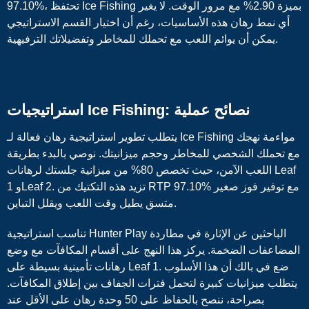
97.10%، تحتفظ Ice Fishing بميزة 2.90% مع مرور الوقت. لا يغير
أي نمط رهان هذه الأساسيات، رغم أن اختيار القسم الاستراتيجي
يمكن أن يوائم اللعب مع تحملك للمخاطر وتفضيلاتك الترفيهية.
استراتيجيات Ice Fishing: نصائح عملية
يتطلب تطوير استراتيجية رهان فعالة لـ Ice Fishing مواءمة نهجك
مع تحملك الشخصي للمخاطر وحجم ميزانيتك. نوصي بالبدء بطريقة
اللعب الآمن، حيث تخصص 80% من ميزانية جلستك لرهانات Leaf
1 وLeaf 2. تزيد هذه التكتيك من RTP 97.10% مع توفير فوز صغير
متسق يطيل وقت اللعب ويقلل التباين.
تناسب استراتيجية Hunter Play الباحثين عن الإثارة في مطاردة
المضاعفات الضخمة. يركز هذا النهج على أقسام المكافآت مع وضع
رهانات تأمينية بسيطة على Leaf 1. ضع في بالك أن هذا الأسلوب
يتطلب ميزانيات كبيرة لتحمل فترات الجفاف بين إطلاق المكافآت.
بصراحة، ننصح بالحفاظ على 50 وحدة رهان على الأقل عند