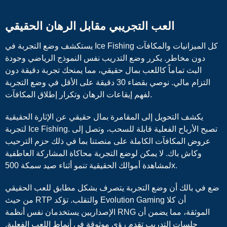
العب التجريبي مقابل الرهان الحقيقي
يستكشف وضع التجربة في Ice Fishing كل الميزانيات والمكافآت
دون مخاطر. يكرر وضع التدريب نفس النموذج الرياضي وجودة
البث تماماً كاللعب بمال حقيقي، مما يمنحك تجربة دقيقة دون
التزام مالي. نوصي بقضاء 30 دقيقة على الأقل في وضع التجربة
لفهم إيقاعات الرهان وتكرار إطلاق المكافآت.
يكشف التحويل إلى المقامرة بمال حقيقي عن الإثارة الحقيقية
لتجربة Ice Fishing. تصبح الأرباح الفعلية قابلة للسحب، وتصل إلى
عروض المكافآت الكاملة على منصتنا بما في ذلك حزم الترحيب
وكاش باك. لا يمكن لوضع التجربة محاكاة المشاركة العاطفية
لمشاهدة أموالك الحقيقية تنمو أثناء صيد سمكة 500x.
ضع في بالك أن وضع التجربة يتصرف بشكل مطابق للعب الحقيقي
من حيث RTP والتقلب. تؤكد Evolution Gaming أن كلا
الإصداريين يستخدمان نفس أنظمة RNG الموثقة، مما يضمن أن
جلسات التدريب تقدم رؤى موثوقة في أنماط اللعب الفعلية.