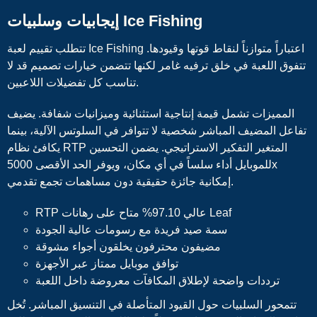
إيجابيات وسلبيات Ice Fishing
تتطلب تقييم لعبة Ice Fishing اعتباراً متوازناً لنقاط قوتها وقيودها.
تتفوق اللعبة في خلق ترفيه غامر لكنها تتضمن خيارات تصميم قد لا
تناسب كل تفضيلات اللاعبين.
المميزات تشمل قيمة إنتاجية استثنائية وميزانيات شفافة. يضيف
تفاعل المضيف المباشر شخصية لا تتوافر في السلوتس الآلية، بينما
يكافئ نظام RTP المتغير التفكير الاستراتيجي. يضمن التحسين
للموبايل أداء سلساً في أي مكان، ويوفر الحد الأقصى 5000x
إمكانية جائزة حقيقية دون مساهمات تجمع تقدمي.
RTP عالي 97.10% متاح على رهانات Leaf
سمة صيد فريدة مع رسومات عالية الجودة
مضيفون محترفون يخلقون أجواء مشوقة
توافق موبايل ممتاز عبر الأجهزة
ترددات واضحة لإطلاق المكافآت معروضة داخل اللعبة
تتمحور السلبيات حول القيود المتأصلة في التنسيق المباشر. تُخل