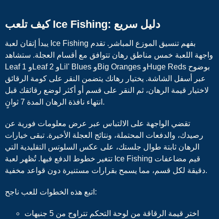
كيف تلعب Ice Fishing: دليل سريع
يبدأ إتقان لعبة Ice Fishing بفهم تنسيق الموزع المباشر. تقدم
واجهة اللعبة خمس مناطق رهان تتوافق مع أقسام العجلة. ستشاهد
Leaf 1 وLeaf 2 وLil' Blues وBig Oranges وHuge Reds بوضوح
عبر أسفل الشاشة. يختيار رهانك يتضمن النقر على كومة الرقائق
لاختيار قيمة الرهان، ثم النقر على قسم أو أكثر لوضع رقائقك قبل
انتهاء نافذة الرهان المدة 7 ثوانٍ.
تقضي الواجهة على الالتباس عبر عرض معلومات فورية عن
رصيدك، والدفعات المحتملة، ونتائج العجلة الأخيرة. تبقى خيارات
الرهان ثابتة طوال جلستك، على عكس السلوتس التقليدية التي
تتغير خطوط الدفع فيها. تُظهر لعبة Ice Fishing قيم مضاعفات
دقيقة لكل قسم، مما يسمح بقرارات مستنيرة دون قواعد مخفية.
اتبع هذه الخطوات للعب ناجح:
اختر قيمة الرقاقة من لوحة التحكم تتراوح من 5 جنيهات