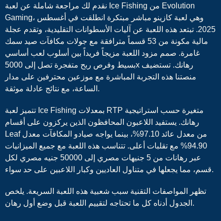
نقدم لك مراجعة شاملة عن لعبة Ice Fishing من Evolution
Gaming، وهي لعبة كازينو مباشر مبتكرة انطلقت في أغسطس
2025. تبتعد هذه اللعبة عن آليات الأسطوانات التقليدية، وتقدم عجلة
مالية مكونة من 53 قسماً مترافقة مع جولات مكافآت صيد سمك
غامرة. صمم مزود اللعبة مزيجاً فريداً بين أسلوب لعب أساسي
بسيط وفرص ربح متفجرة تصل إلى 5000x رهانك. تستضيف
منصتنا هذه التجربة المباشرة مع موزعين محترفين على مدار
الساعة، مع نتائج عادلة موثقة.
تتميز لعبة Ice Fishing بمعدلات RTP متغيرة حسب استراتيجية
رهانك. يستفيد اللاعبون المحافظون الذين يركزون على أقسام
Leaf من معدل عائد 97.10%، بينما يواجه صيادو المكافآت معدل
94.90% مع تقلبات أعلى. تتناسب هذه اللعبة مع جميع الميزانيات
عبر رهانات من 5 جنيهات مصري إلى 50000 جنيه مصري لكل
قسم، مما يجعلها في متناول العاديين وكبار اللاعبين على حد سواء.
تظهر المواصفات التقنية سبب شعبية هذه اللعبة السريعة. يلخص
الجدول أدناه كل ما تحتاجه لتقييم اللعبة قبل وضع أول رهان.