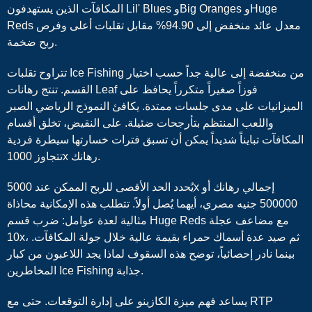
المكافآت الذين يستهدفون Lil' Blues وBig Oranges وHuge
Reds معدل عائد منخفض إلى 94.90% مقابل تقلبات أعلى وفرص
ربح ضخمة.
تتراوح تقلبات Ice Fishing من منخفضة إلى عالية جداً حسب اختيار
القسم. تنتج رهانات Leaf فوزاً صغيراً متكرراً يحافظ على
الميزانيات على مدى جلسات ممتدة. يكافئ النموذج الرياضي الصبر
واللعب المنتظم بتأرجحات ضئيلة. على النقيض، تخلق أقسام
المكافآت تبايناً شديداً يمكن أن تسبق فترات خسارتها سيطرة فردية
تتجاوز 1000x رهانك.
يُحدد الحد الأقصى للربح الممكن عند 5000x إجمالي رهانك أو
500000 جنيه مصري، أيهما يُصل أولاً. تتطلب هذه الإمكانية محاذاة
مثالية لعدة عوامل: ضرب قسم Huge Reds مع مضاعف عجلة
10x، ثم صيد عدة أسماك حمراء بقيمة عالية خلال جولة المكافآت.
بينما نادر إحصائياً، توضح هذه السقوف لماذا يجد اللاعبون من كبار
المخاطرين Ice Fishing جذابة.
يساعد فهم ميزة الكازينو على إدارة التوقعات. حتى مع RTP