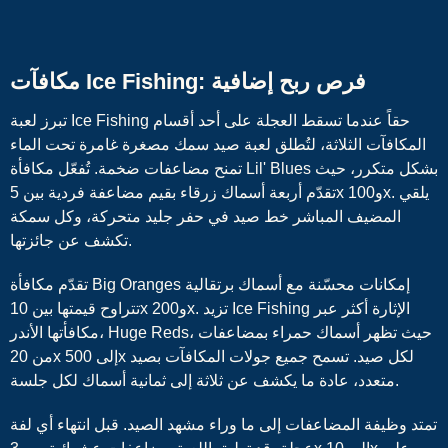
مكافآت Ice Fishing: فرص ربح إضافية
تبرز لعبة Ice Fishing حقاً عندما تسقط العجلة على أحد أقسام
المكافآت الثلاثة، لتُطلق لعبة صيد سمك مصغرة غامرة تحت الماء
تمنح مضاعفات ضخمة. تُفعّل مكافأة Lil' Blues بشكل متكرر، حيث
تقدّم أربعة أسماك زرقاء بقيم مضاعفة فردية بين 5x و100x. يلقي
المضيف المباشر خط صيد في حفر جليد متحركة، وكل سمكة
تكشف عن جائزتها.
تقدّم مكافأة Big Oranges إمكانات محسّنة مع أسماك برتقالية
تتراوح قيمتها بين 10x و200x. تزيد Ice Fishing الإثارة أكثر عبر
مكافأتها الأندر، Huge Reds، حيث تظهر أسماك حمراء بمضاعفات
من 20x إلى 500x لكل صيد. تسمح جميع جولات المكافآت بصيد
متعدد، عادة ما يكشف عن ثلاثة إلى ثمانية أسماك لكل جلسة.
تمتد وظيفة المضاعفات إلى ما وراء مشهد الصيد. قبل انتهاء أي لفة