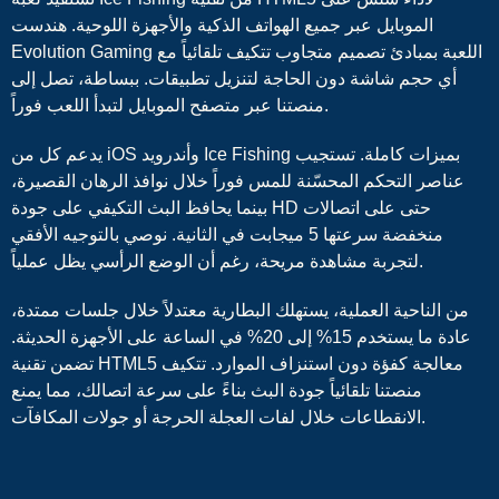
الموبايل عبر جميع الهواتف الذكية والأجهزة اللوحية. هندست
Evolution Gaming اللعبة بمبادئ تصميم متجاوب تتكيف تلقائياً مع
أي حجم شاشة دون الحاجة لتنزيل تطبيقات. ببساطة، تصل إلى
منصتنا عبر متصفح الموبايل لتبدأ اللعب فوراً.
يدعم كل من iOS وأندرويد Ice Fishing بميزات كاملة. تستجيب
عناصر التحكم المحسّنة للمس فوراً خلال نوافذ الرهان القصيرة،
بينما يحافظ البث التكيفي على جودة HD حتى على اتصالات
منخفضة سرعتها 5 ميجابت في الثانية. نوصي بالتوجيه الأفقي
لتجربة مشاهدة مريحة، رغم أن الوضع الرأسي يظل عملياً.
من الناحية العملية، يستهلك البطارية معتدلاً خلال جلسات ممتدة،
عادة ما يستخدم 15% إلى 20% في الساعة على الأجهزة الحديثة.
تضمن تقنية HTML5 معالجة كفؤة دون استنزاف الموارد. تتكيف
منصتنا تلقائياً جودة البث بناءً على سرعة اتصالك، مما يمنع
الانقطاعات خلال لفات العجلة الحرجة أو جولات المكافآت.