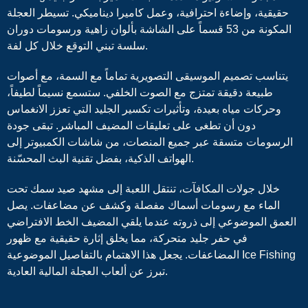
حقيقية، وإضاءة احترافية، وعمل كاميرا ديناميكي. تسيطر العجلة
المكونة من 53 قسماً على الشاشة بألوان زاهية ورسومات دوران
سلسة تبني التوقع خلال كل لفة.
يتناسب تصميم الموسيقى التصويرية تماماً مع السمة، مع أصوات
طبيعة دقيقة تمتزج مع الصوت الخلفي. ستسمع نسيماً لطيفاً،
وحركات مياه بعيدة، وتأثيرات تكسير الجليد التي تعزز الانغماس
دون أن تطغى على تعليقات المضيف المباشر. تبقى جودة
الرسومات متسقة عبر جميع المنصات، من شاشات الكمبيوتر إلى
الهواتف الذكية، بفضل تقنية البث المحسّنة.
خلال جولات المكافآت، تنتقل اللعبة إلى مشهد صيد سمك تحت
الماء مع رسومات أسماك مفصلة وكشف عن مضاعفات. يصل
العمق الموضوعي إلى ذروته عندما يلقي المضيف الخط الافتراضي
في حفر جليد متحركة، مما يخلق إثارة حقيقية مع ظهور
المضاعفات. يجعل هذا الاهتمام بالتفاصيل الموضوعية Ice Fishing
تبرز عن ألعاب العجلة المالية العادية.