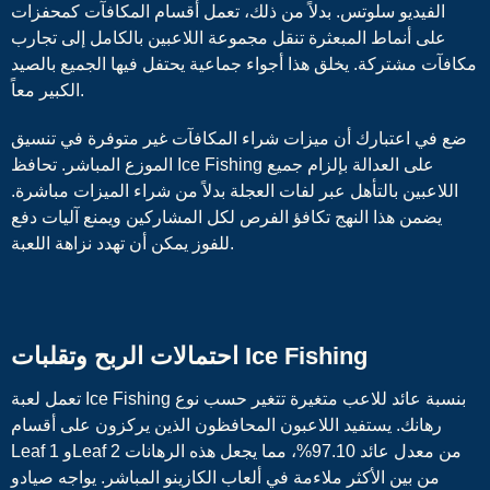
الفيديو سلوتس. بدلاً من ذلك، تعمل أقسام المكافآت كمحفزات
على أنماط المبعثرة تنقل مجموعة اللاعبين بالكامل إلى تجارب
مكافآت مشتركة. يخلق هذا أجواء جماعية يحتفل فيها الجميع بالصيد
الكبير معاً.
ضع في اعتبارك أن ميزات شراء المكافآت غير متوفرة في تنسيق
الموزع المباشر. تحافظ Ice Fishing على العدالة بإلزام جميع
اللاعبين بالتأهل عبر لفات العجلة بدلاً من شراء الميزات مباشرة.
يضمن هذا النهج تكافؤ الفرص لكل المشاركين ويمنع آليات دفع
للفوز يمكن أن تهدد نزاهة اللعبة.
احتمالات الربح وتقلبات Ice Fishing
تعمل لعبة Ice Fishing بنسبة عائد للاعب متغيرة تتغير حسب نوع
رهانك. يستفيد اللاعبون المحافظون الذين يركزون على أقسام
Leaf 1 وLeaf 2 من معدل عائد 97.10%، مما يجعل هذه الرهانات
من بين الأكثر ملاءمة في ألعاب الكازينو المباشر. يواجه صيادو