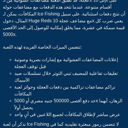
عجلة، قد تطبق اللعبة مضاعفات عشوائية من 3x إلى 10x على
أقسام متنوعة. عندما تتحد هذه الدفعات مع مضاعفات جولة
المكافآت، يمكن لـ Ice Fishing أن تنتج دفعات استثنائية. على سبيل
المثال، دخول Huge Reds مع مضاعف عجلة 10x يعني ضرب كل
قيمة سمكة في عشرة، مما يخلق إمكانية للوصول إلى الحد الأقصى
5000x.
تتضمن الميزات الخاصة الفريدة لهذه اللعبة:
إعلانات المضاعفات العشوائية مع إشارات بصرية وصوتية
قبل توقف العجلة
تعليقات تفاعلية للمضيف تبني التوتر خلال تسلسلات صيد
الأسماك
تراكم مضاعفات تراكمية بين دفعات العجلة وجوائز لعبة
المكافآت
حد دفع أقصى 500000 جنيه مصري أو 5000x الرهان، أيهما
يحصل أولاً
عرض مباشر لإطلاق المكافآت لجميع اللاعبين في آنٍ واحد
تذكر أن لعبة Ice Fishing لا تتضمن رموز مبعثرة تقليدية كما في