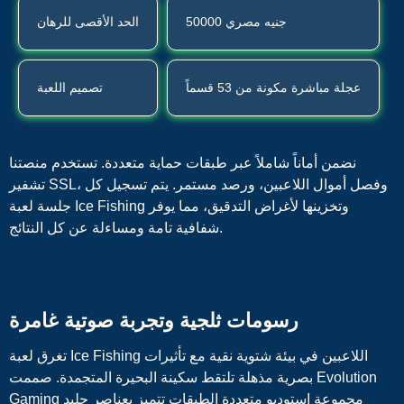
50000 جنيه مصري
الحد الأقصى للرهان
عجلة مباشرة مكونة من 53 قسماً
تصميم اللعبة
نضمن أماناً شاملاً عبر طبقات حماية متعددة. تستخدم منصتنا
تشفير SSL، وفصل أموال اللاعبين، ورصد مستمر. يتم تسجيل كل
جلسة لعبة Ice Fishing وتخزينها لأغراض التدقيق، مما يوفر
شفافية تامة ومساءلة عن كل النتائج.
رسومات ثلجية وتجربة صوتية غامرة
تغرق لعبة Ice Fishing اللاعبين في بيئة شتوية نقية مع تأثيرات
بصرية مذهلة تلتقط سكينة البحيرة المتجمدة. صممت Evolution
Gaming مجموعة استوديو متعددة الطبقات تتميز بعناصر جليد