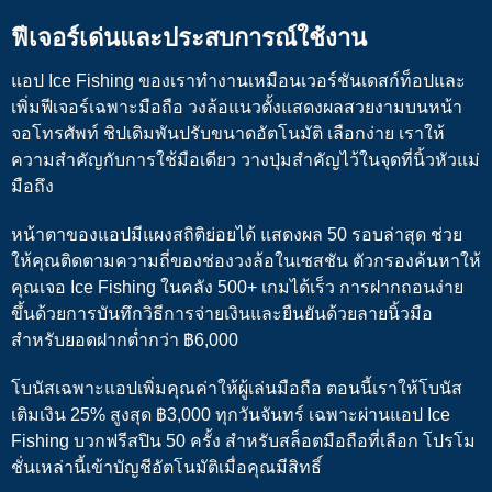
ฟีเจอร์เด่นและประสบการณ์ใช้งาน
แอป Ice Fishing ของเราทำงานเหมือนเวอร์ชันเดสก์ท็อปและ
เพิ่มฟีเจอร์เฉพาะมือถือ วงล้อแนวตั้งแสดงผลสวยงามบนหน้า
จอโทรศัพท์ ชิปเดิมพันปรับขนาดอัตโนมัติ เลือกง่าย เราให้
ความสำคัญกับการใช้มือเดียว วางปุ่มสำคัญไว้ในจุดที่นิ้วหัวแม่
มือถึง
หน้าตาของแอปมีแผงสถิติย่อยได้ แสดงผล 50 รอบล่าสุด ช่วย
ให้คุณติดตามความถี่ของช่องวงล้อในเซสชัน ตัวกรองค้นหาให้
คุณเจอ Ice Fishing ในคลัง 500+ เกมได้เร็ว การฝากถอนง่าย
ขึ้นด้วยการบันทึกวิธีการจ่ายเงินและยืนยันด้วยลายนิ้วมือ
สำหรับยอดฝากต่ำกว่า ฿6,000
โบนัสเฉพาะแอปเพิ่มคุณค่าให้ผู้เล่นมือถือ ตอนนี้เราให้โบนัส
เติมเงิน 25% สูงสุด ฿3,000 ทุกวันจันทร์ เฉพาะผ่านแอป Ice
Fishing บวกฟรีสปิน 50 ครั้ง สำหรับสล็อตมือถือที่เลือก โปรโม
ชั่นเหล่านี้เข้าบัญชีอัตโนมัติเมื่อคุณมีสิทธิ์