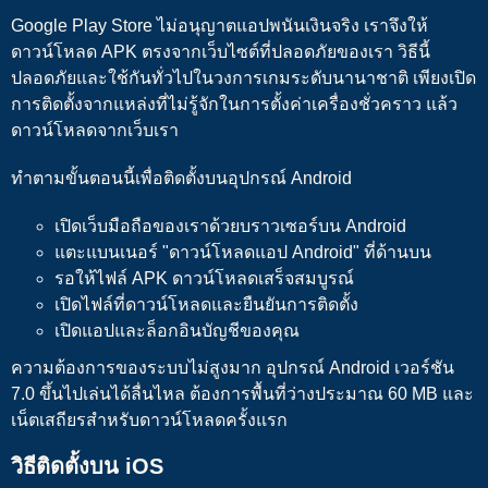
Google Play Store ไม่อนุญาตแอปพนันเงินจริง เราจึงให้
ดาวน์โหลด APK ตรงจากเว็บไซต์ที่ปลอดภัยของเรา วิธีนี้
ปลอดภัยและใช้กันทั่วไปในวงการเกมระดับนานาชาติ เพียงเปิด
การติดตั้งจากแหล่งที่ไม่รู้จักในการตั้งค่าเครื่องชั่วคราว แล้ว
ดาวน์โหลดจากเว็บเรา
ทำตามขั้นตอนนี้เพื่อติดตั้งบนอุปกรณ์ Android
เปิดเว็บมือถือของเราด้วยบราวเซอร์บน Android
แตะแบนเนอร์ "ดาวน์โหลดแอป Android" ที่ด้านบน
รอให้ไฟล์ APK ดาวน์โหลดเสร็จสมบูรณ์
เปิดไฟล์ที่ดาวน์โหลดและยืนยันการติดตั้ง
เปิดแอปและล็อกอินบัญชีของคุณ
ความต้องการของระบบไม่สูงมาก อุปกรณ์ Android เวอร์ชัน
7.0 ขึ้นไปเล่นได้ลื่นไหล ต้องการพื้นที่ว่างประมาณ 60 MB และ
เน็ตเสถียรสำหรับดาวน์โหลดครั้งแรก
วิธีติดตั้งบน iOS