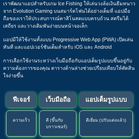
เราพัฒนาแอปสำหรับเกม Ice Fishing ให้เล่นวงล้อเงินธีมหนาว
จาก Evolution Gaming บนสมาร์ตโฟนได้อย่างเต็มที่ แอปมือ
ถือของเราให้ประสบการณ์คาสิโนสดแบบครบถ้วน สตรีมได้
เสถียร และวางเดิมพันง่ายบนหน้าจอเล็ก
แอปมีให้ใช้งานทั้งแบบ Progressive Web App (PWA) เปิดเล่น
ทันที และแอปเวอร์ชันเต็มสำหรับ iOS และ Android
การเลือกใช้งานระหว่างเว็บมือถือกับแอปเต็มรูปแบบขึ้นอยู่กับ
ความต้องการของคุณ ตารางด้านล่างช่วยเปรียบเทียบให้ตัดสิน
ใจง่ายขึ้น
ฟีเจอร์
เว็บมือถือ
แอปเต็มรูปแบบ
ความเร็ว
ดี (ขึ้นกับ
ดีเยี่ยม (ปรับแต่งแล้ว)
บราวเซอร์)