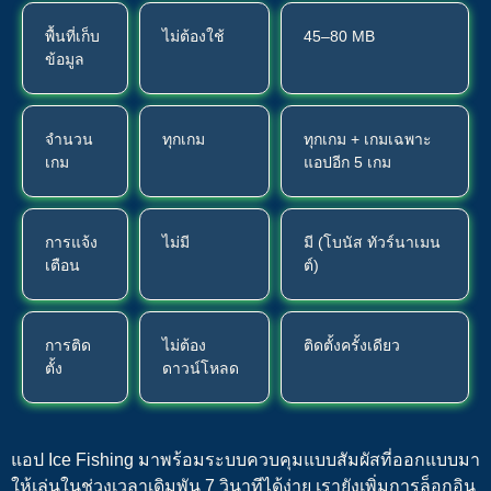
พื้นที่เก็บ
ไม่ต้องใช้
45–80 MB
ข้อมูล
จำนวน
ทุกเกม
ทุกเกม + เกมเฉพาะ
เกม
แอปอีก 5 เกม
การแจ้ง
ไม่มี
มี (โบนัส ทัวร์นาเมน
เตือน
ต์)
การติด
ไม่ต้อง
ติดตั้งครั้งเดียว
ตั้ง
ดาวน์โหลด
แอป Ice Fishing มาพร้อมระบบควบคุมแบบสัมผัสที่ออกแบบมา
ให้เล่นในช่วงเวลาเดิมพัน 7 วินาทีได้ง่าย เรายังเพิ่มการล็อกอิน